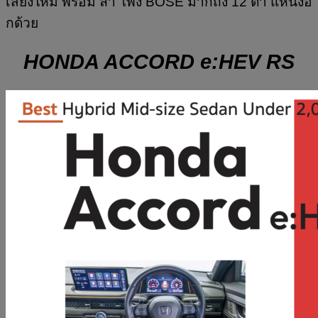
เสียงใหม่ พร้อม ลำ โพง BOSE มากถึง 12 ตำ แหน่งอี
กด้วย
HONDA ACCORD e:HEV RS