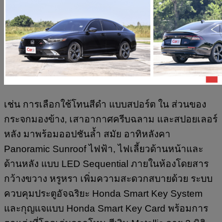
เช่น การเลือกใช้โทนสีดำ แบบสปอร์ต ใน ส่วนของ
กระจกมองข้าง, เสาอากาศครีบฉลาม และสปอยเลอร์
หลัง มาพร้อมออปชันล้ำ สมัย อาทิหลังคา
Panoramic Sunroof ไฟฟ้า, ไฟเลี้ยวด้านหน้าและ
ด้านหลัง แบบ LED Sequential ภายในห้องโดยสาร
กว้างขวาง หรูหรา เพิ่มความสะดวกสบายด้วย ระบบ
ควบคุมประตูอัจฉริยะ Honda Smart Key System
และกุญแจแบบ Honda Smart Key Card พร้อมการ