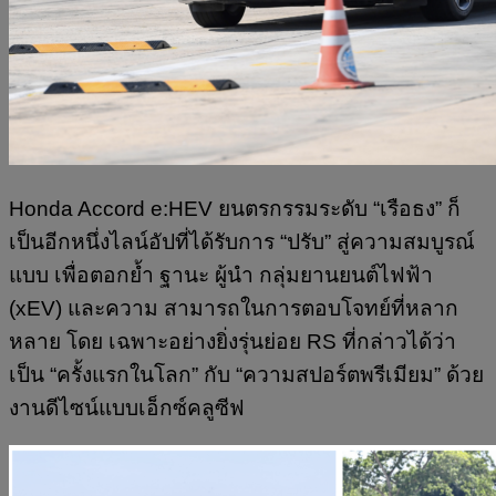
Honda Accord e:HEV ยนตรกรรมระดับ “เรือธง” ก็
เป็นอีกหนึ่งไลน์อัปที่ได้รับการ “ปรับ” สู่ความสมบูรณ์
แบบ เพื่อตอกย้ำ ฐานะ ผู้นำ กลุ่มยานยนต์ไฟฟ้า
(xEV) และความ สามารถในการตอบโจทย์ที่หลาก
หลาย โดย เฉพาะอย่างยิ่งรุ่นย่อย RS ที่กล่าวได้ว่า
เป็น “ครั้งแรกในโลก” กับ “ความสปอร์ตพรีเมียม” ด้วย
งานดีไซน์แบบเอ็กซ์คลูซีฟ