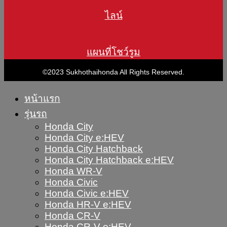
ไลน์
แผนที่โชว์รูม
©2023 Sukhothaihonda All Rights Reserved.
หน้าแรก
รุ่นรถ
Honda City
Honda City e:HEV
Honda City Hatchback
Honda City Hatchback e:HEV
Honda WR-V
Honda Civic
Honda Civic e:HEV
Honda HR-V e:HEV
Honda CR-V
Honda CR-V e:HEV